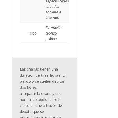
especializados
en redes
sociales e
internet.
Formación
Tipo
teórico-
prática
Las charlas tienen una
duración de
tres horas
. En
principio se suelen dedicar
dos horas
a impartir la charla y una
hora al coloquio, pero lo
cierto es que a través del
debate que se
origina ambas partes se