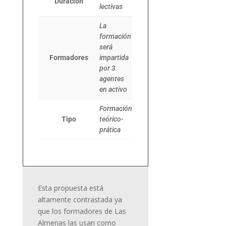
Duración
lectivas
La
formación
será
Formadores
impartida
por 3
agentes
en activo
Formación
Tipo
teórico-
prática
E
sta propuesta está
altamente contrastada ya
que los formadores de L
as
Almenas
las usan
como