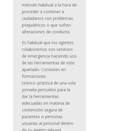
método
habitual
a
la
hora
de
proceder
a
contener
a
ciudadanos
con
problemas
psiquiátricos o que sufren
alteraciones de conducta.
Es habitual que los agentes
colabo
remos
con servicios
de emergencia haciendo uso
de las herramientas de este
apartado.
Consisten en
formaciones
teórico
–
práctica
de una sola
jornada pensados para la
dar la
herramientas
adecuadas en materia de
contención segura de
pacientes o personas
usuari
as al
personal dentro
de su ámbito laboral,