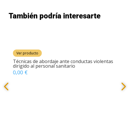
También podría interesarte
Ver producto
Técnicas de abordaje ante conductas violentas
o
Agotado
dirigido al personal sanitario
0,00
€
V
les
Con
per
60